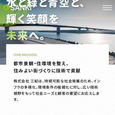
水と緑と青空と、
輝く笑顔を
未来
へ。
Glow with Hope, Move Ahead.
OUR MISSION.
都市景観・住環境を整え、
住みよい街づくりに技術で貢献
株式会社 三紀は、持続可能な社会発展のため、イン
フラの多様化、環境条件の複雑化に対し、広い技術
視野をもって社会ニーズと顧客の要望にお応えしま
す。